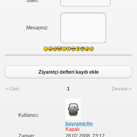
Siten:
Mesajınız:
LİMİDİR?
Ziyaretçi defteri kaydı ekle
<-Geri
1
Devam->
Kullanıcı:
bayramicfm
Kapalı
Zaman:
28.02.2008, 23:12