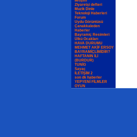
İletişim
Ziyaretşi defteri
Muzik Dinle
Teknoloji Haberleri
Forum
Uydu Görüntüsü
Çanakkaleden
Haberler
Bayramiç Resimleri
Ülkü Ocakları
HAVA DURUMU
MEHMET AKİF ERSOY
BAYRAMİÇLİMİDİR?
HAFTANIN İLİ
(BURDUR)
TUNİG
Sayaç
İLETİŞİM 2
son dk haberler
YEPYENİ FİLMLER
OYUN